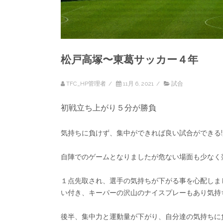
松戸高塚〜東葛サッカー４年
TFC_HP管理者
/
11月 6, 2021
/
試合
初戦立ち上がり５分が勝負
気持ちに負けず、集中ができれば良い試合ができる!
自陣でのゲームとなりましたが危ない場面も少なく
１点先取され、選手の気持ちが下がる事を心配しま
い付き、キーパーの沢山のナイスプレーもあり気持
後半、集中力と運動量が下がり、自分達の気持ちに