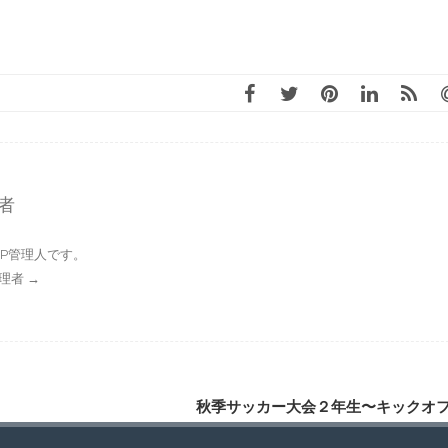
理者
P管理人です。
P管理者
→
秋季サッカー大会２年生〜キックオ