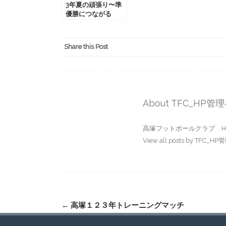
3年夏の頑張り〜準
優勝につながる
Share this Post
About TFC_HP管
高塚フットボールクラブ H
View all posts by TFC_H
Post
←
高塚１２３年トレーニングマッチ
navigation