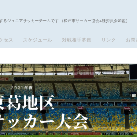
するジュニアサッカーチームです （松戸市サッカー協会4種委員会加盟）
クセス
スケジュール
対戦相手募集
リンク
お問