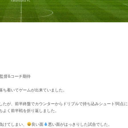
監督&コーチ期待
落ち着いてゲームが出来ていました。
したが、前半終盤でカウンターからドリブルで持ち込みシュート!同点に
ちよく前半戦を折り返しました。
負けてしまい、
良い面
悪い面がはっきりした試合でした。