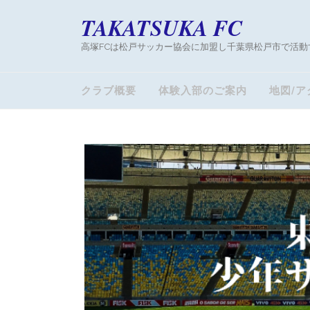
TAKATSUKA FC
高塚FCは松戸サッカー協会に加盟し千葉県松戸市で活動
クラブ概要
体験入部のご案内
地図/ア