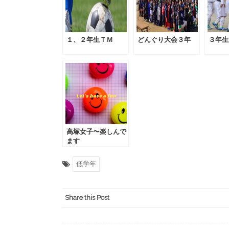
１、２年生ＴＭ
どんぐり大会３年
３年生
高塚女子〜楽しんで
ます
低学年
Share this Post