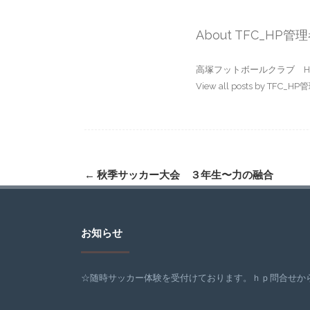
About TFC_HP管
高塚フットボールクラブ H
View all posts by TFC_H
Post
←
秋季サッカー大会 ３年生〜力の融合
navigation
お知らせ
☆随時サッカー体験を受付けております。ｈｐ問合せから