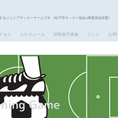
するジュニアサッカーチームです （松戸市サッカー協会4種委員会加盟）
クセス
スケジュール
対戦相手募集
リンク
お問