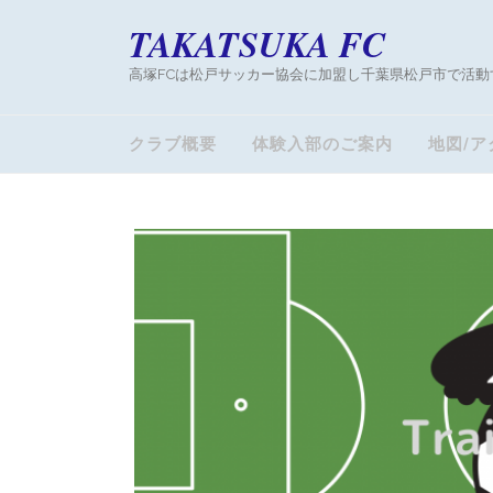
TAKATSUKA FC
高塚FCは松戸サッカー協会に加盟し千葉県松戸市で活動
クラブ概要
体験入部のご案内
地図/ア