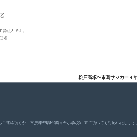
理者
P管理人です。
P管理者
→
松戸高塚〜東葛サッカー４
ご連絡頂くか、直接練習場所(梨香台小学校)に来て頂いても対応いたします