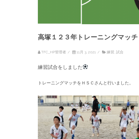
高塚１２３年トレーニングマッチ
TFC_HP管理者
/
11月 3, 2021
/
練習
,
試合
練習試合をしました
トレーニングマッチをＨＳＣさんと行いました。