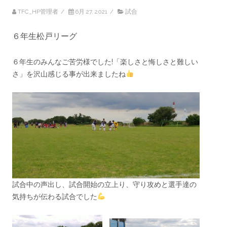
TFC_HP管理者
/
6月 27, 2021
/
試合
６年生松戸リーグ
６年生のみんなご苦労様でした!「楽しさと悔しさと難しい
さ」を沢山感じる事が出来ましたね
試合中の声出し、試合開始の立上り、守り攻めと選手達の
気持ちが伝わる試合でした