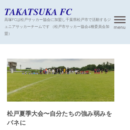
TAKATSUKA FC
高塚FCは松戸サッカー協会に加盟し千葉県松戸市で活動するジ
ュニアサッカーチームです （松戸市サッカー協会4種委員会加
menu
盟）
松戸夏季大会〜自分たちの強み弱みを
バネに