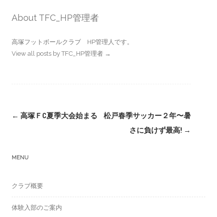
About TFC_HP管理者
高塚フットボールクラブ HP管理人です。
View all posts by TFC_HP管理者
→
Post
←
高塚ＦC夏季大会始まる
松戸春季サッカー２年〜暑
navigation
さに負けず最高!
→
MENU
クラブ概要
体験入部のご案内