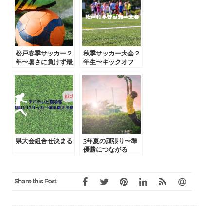
松戸春季サッカー２
秋季サッカー大会２
年〜暑さに負けず最
年生〜キックオフ
高!
県大会組合せ決まる
3年夏の頑張り〜準
優勝につながる
Share this Post