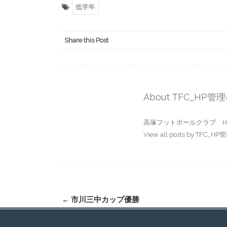
低学年
Share this Post
About TFC_HP管
高塚フットボールクラブ H
View all posts by TFC_H
Post
←
市川三中カップ優勝
navigation