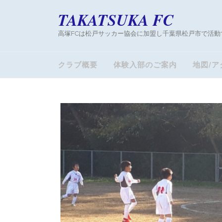
TAKATSUKA FC
高塚FCは松戸サッカー協会に加盟し千葉県松戸市で活動
クラブ概要
体験入部のご案内
地図/ア