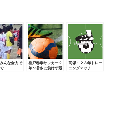
みんな全力で
松戸春季サッカー２
高塚１２３年トレー
で
年〜暑さに負けず最
ニングマッチ
高!