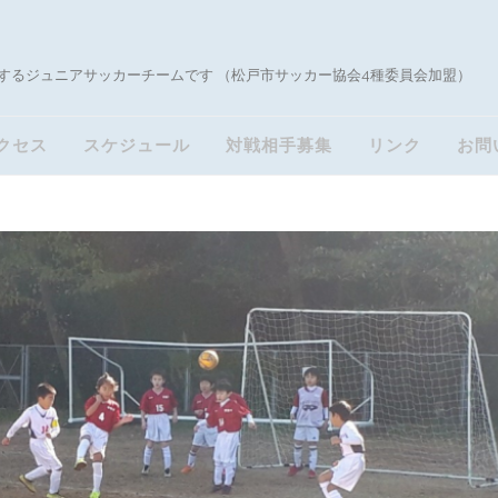
するジュニアサッカーチームです （松戸市サッカー協会4種委員会加盟）
クセス
スケジュール
対戦相手募集
リンク
お問