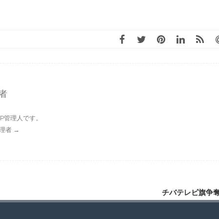
理者
P管理人です。
P管理者
→
チバテレビ旗争