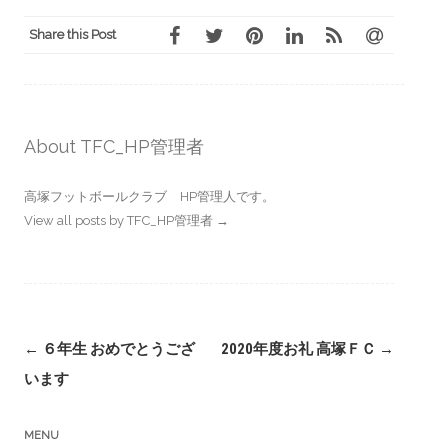
Share this Post
About TFC_HP管理者
高塚フットボールクラブ HP管理人です。
View all posts by TFC_HP管理者
→
Post
←
６年生 おめでとうござ
2020年度お礼 高塚ＦＣ
→
navigation
います
MENU