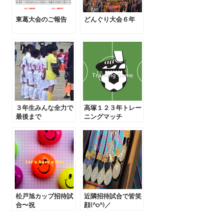
東葛大会のご報告
どんぐり大会６年
３年生みんな全力で
高塚１２３年トレー
最後まで
ニングマッチ
松戸旭カップ招待試
近隣招待試合で皆笑
合〜祝
顔(^o^)／