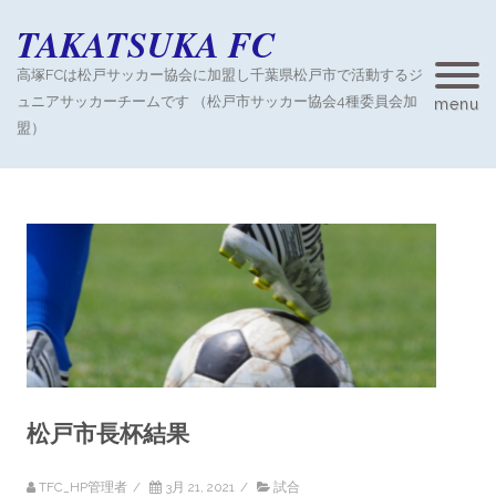
TAKATSUKA FC
高塚FCは松戸サッカー協会に加盟し千葉県松戸市で活動するジ
ュニアサッカーチームです （松戸市サッカー協会4種委員会加
menu
盟）
松戸市長杯結果
TFC_HP管理者
/
3月 21, 2021
/
試合