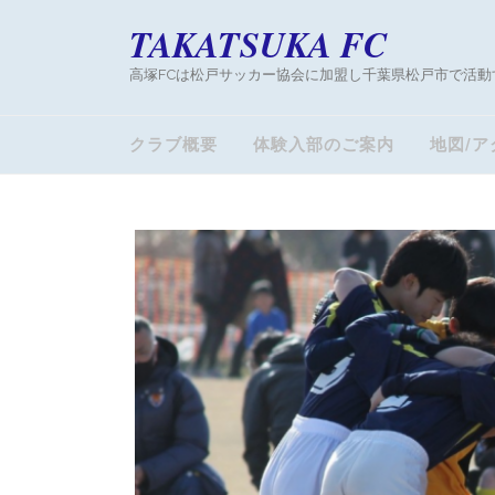
TAKATSUKA FC
高塚FCは松戸サッカー協会に加盟し千葉県松戸市で活動
クラブ概要
体験入部のご案内
地図/ア