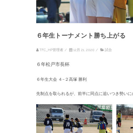
６年生トーナメント勝ち上がる
TFC_HP管理者
/
12月 21, 2020
/
試合
６年松戸市長杯
６年生大会 ４−２高塚 勝利
先制点を取られるが、前半に同点に追いつき勢いに