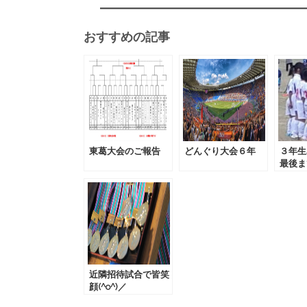
おすすめの記事
東葛大会のご報告
どんぐり大会６年
３年生
最後ま
近隣招待試合で皆笑
顔(^o^)／