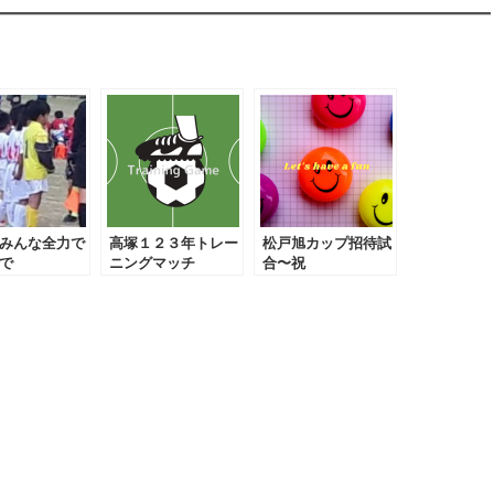
みんな全力で
高塚１２３年トレー
松戸旭カップ招待試
で
ニングマッチ
合〜祝