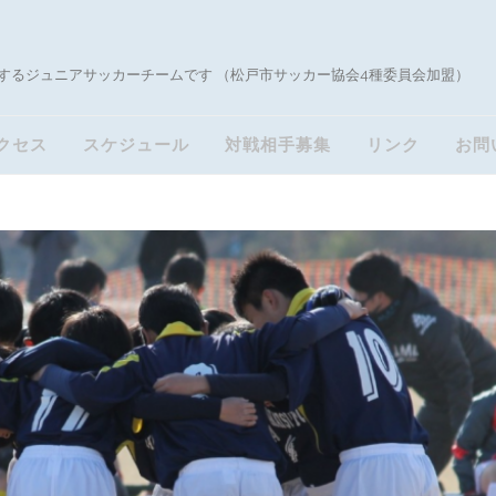
するジュニアサッカーチームです （松戸市サッカー協会4種委員会加盟）
クセス
スケジュール
対戦相手募集
リンク
お問