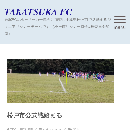
TAKATSUKA FC
高塚FCは松戸サッカー協会に加盟し千葉県松戸市で活動するジ
ュニアサッカーチームです （松戸市サッカー協会4種委員会加
menu
盟）
松戸市公式戦始まる
TFC_HP管理者
/
9月 27, 2020
/
試合