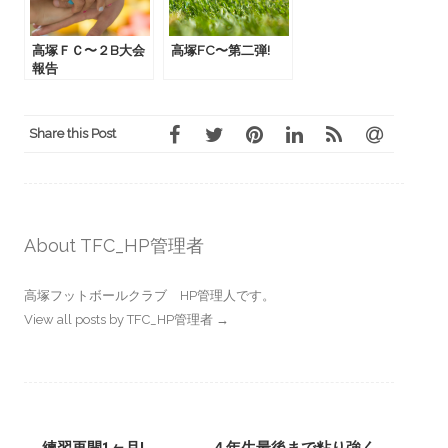
高塚ＦＣ〜２B大会
高塚FC〜第二弾!
報告
Share this Post
About TFC_HP管理者
高塚フットボールクラブ HP管理人です。
View all posts by TFC_HP管理者
→
Post
←
練習再開1ヶ月!
４年生最後まで粘り強く
→