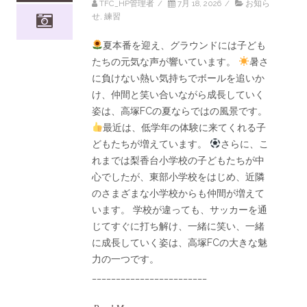
TFC_HP管理者
/
7月 18, 2026
/
お知ら
せ
,
練習
夏本番を迎え、グラウンドには子ども
たちの元気な声が響いています。
暑さ
に負けない熱い気持ちでボールを追いか
け、仲間と笑い合いながら成長していく
姿は、高塚FCの夏ならではの風景です。
最近は、低学年の体験に来てくれる子
どもたちが増えています。
さらに、こ
れまでは梨香台小学校の子どもたちが中
心でしたが、東部小学校をはじめ、近隣
のさまざまな小学校からも仲間が増えて
います。 学校が違っても、サッカーを通
じてすぐに打ち解け、一緒に笑い、一緒
に成長していく姿は、高塚FCの大きな魅
力の一つです。
________________________