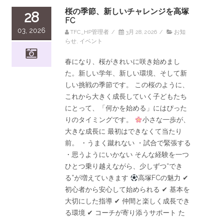
桜の季節、新しいチャレンジを高塚
28
FC
03, 2026
TFC_HP管理者
/
3月 28, 2026
/
お知
らせ
,
イベント
春になり、桜がきれいに咲き始めまし
た。新しい学年、新しい環境、そして新
しい挑戦の季節です。 この桜のように、
これから大きく成長していく子どもたち
にとって、「何かを始める」にはぴった
りのタイミングです。
小さな一歩が、
大きな成長に 最初はできなくて当たり
前。 ・うまく蹴れない ・試合で緊張する
・思うようにいかない そんな経験を一つ
ひとつ乗り越えながら、少しずつ“でき
る”が増えていきます
高塚FCの魅力 ✔
初心者から安心して始められる ✔ 基本を
大切にした指導 ✔ 仲間と楽しく成長でき
る環境 ✔ コーチが寄り添うサポート た