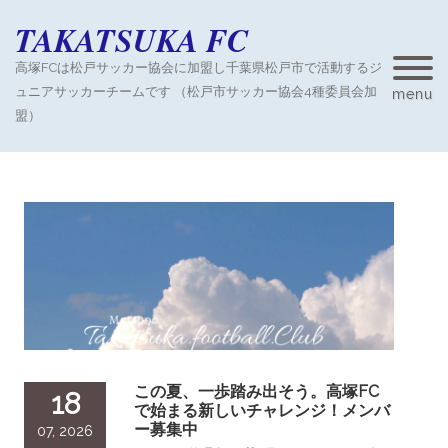
TAKATSUKA FC
高塚FCは松戸サッカー協会に加盟し千葉県松戸市で活動するジ
ュニアサッカーチームです （松戸市サッカー協会4種委員会加
menu
盟）
この夏、一歩踏み出そう。高塚FC
18
で始まる新しいチャレンジ！メンバ
ー募集中
07, 2026