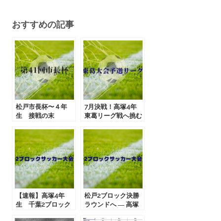
おすすめの記事
松戸市長杯〜４年
7月決戦！高塚4年
生 接戦の末
東葛リーグ戦へ挑む
高塚FCの夏
【速報】高塚4年
松戸2ブロック決勝
生 千葉2ブロック
ラウンドへ ― 高塚
大会決勝リーグ進出
FC4年生の挑戦