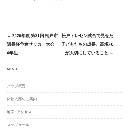
Post
←
2025年度 第31回 松戸市
松戸トレセン試合で見せた
navigation
議長杯争奪サッカー大会
子どもたちの成長。高塚FC
6年生
が大切にしていること
→
MENU
クラブ概要
体験入部のご案内
地図/アクセス
スケジュール