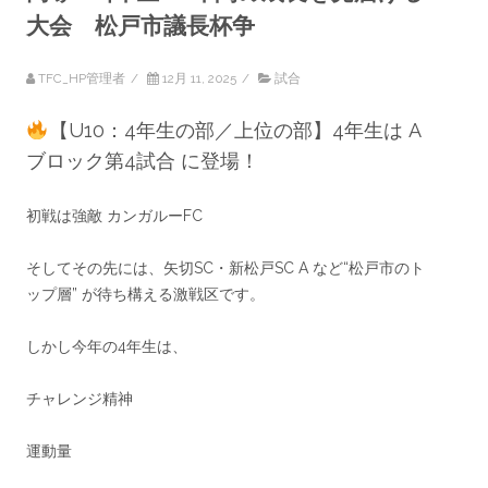
大会 松戸市議長杯争
TFC_HP管理者
/
12月 11, 2025
/
試合
【U10：4年生の部／上位の部】4年生は A
ブロック第4試合 に登場！
初戦は強敵 カンガルーFC
そしてその先には、矢切SC・新松戸SC A など“松戸市のト
ップ層” が待ち構える激戦区です。
しかし今年の4年生は、
チャレンジ精神
運動量