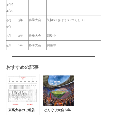
4/28
4/29
5/3
3年
春季大会
矢切SC きぼうSC つくしSC
5/4
5月
2年
春季大会
調整中
5月
1年
春季大会
調整中
おすすめの記事
東葛大会のご報告
どんぐり大会６年