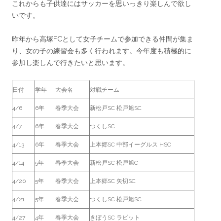
これからも子供達にはサッカーを思いっきり楽しんで欲し
いです。
昨年から高塚FCとして女子チームで参加できる仲間が集ま
り、女の子の練習会も多く行われます。今年度も積極的に
参加し楽しんで行きたいと思います。
日付
学年
大会名
対戦チーム
4/6
6年
春季大会
新松戸SC 松戸旭SC
4/7
6年
春季大会
つくしSC
4/13
6年
春季大会
上本郷SC 中部イーグルス HSC
4/14
5年
春季大会
新松戸SC 松戸旭C
4/20
5年
春季大会
上本郷SC 矢切SC
4/21
5年
春季大会
つくしSC 松戸旭SC
4/27
4年
春季大会
きぼうSC ラビット