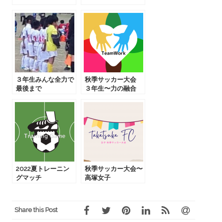
３年生みんな全力で
秋季サッカー大会
最後まで
３年生〜力の融合
2022夏トレーニン
秋季サッカー大会〜
グマッチ
高塚女子
Share this Post