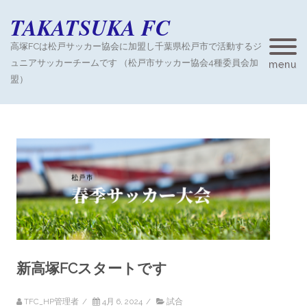
TAKATSUKA FC
高塚FCは松戸サッカー協会に加盟し千葉県松戸市で活動するジ
ュニアサッカーチームです （松戸市サッカー協会4種委員会加
menu
盟）
新高塚FCスタートです
TFC_HP管理者
/
4月 6, 2024
/
試合