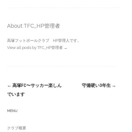
About TFC_HP管理者
高塚フットボールクラブ HP管理人です。
View all posts by TFC_HP管理者
→
Post
←
高塚FC〜サッカー楽しん
守備硬い3年生
→
navigation
でいます
MENU
クラブ概要