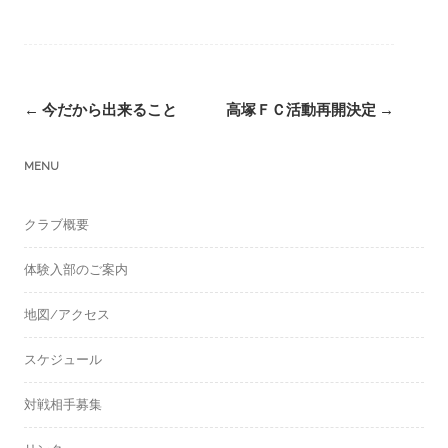
Post
←
今だから出来ること
高塚ＦＣ活動再開決定
→
navigation
MENU
クラブ概要
体験入部のご案内
地図/アクセス
スケジュール
対戦相手募集