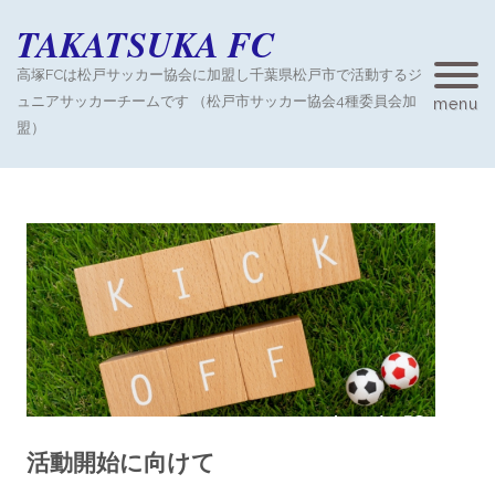
TAKATSUKA FC
高塚FCは松戸サッカー協会に加盟し千葉県松戸市で活動するジ
ュニアサッカーチームです （松戸市サッカー協会4種委員会加
menu
盟）
活動開始に向けて