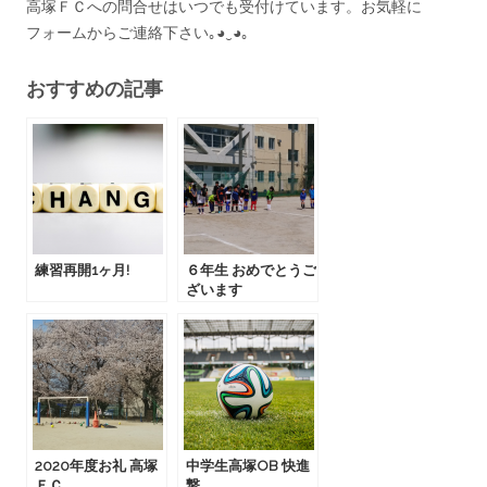
高塚ＦＣへの問合せはいつでも受付けています。お気軽に
フォームからご連絡下さい｡◕‿◕｡
おすすめの記事
練習再開1ヶ月!
６年生 おめでとうご
ざいます
2020年度お礼 高塚
中学生高塚OB 快進
ＦＣ
撃