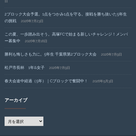
日
2ブロック大会予選。1点をつかみ1点を守る。接戦を勝ち抜いた5年生
の挑戦
2026年7月23日
この夏、一歩踏み出そう。高塚FCで始まる新しいチャレンジ！メンバ
ー募集中
2026年7月18日
勝利も悔しさも力に。5年生 千葉県第2ブロック大会
2026年7月9日
松戸市長杯 1年&女子
2026年7月9日
春大会途中経過（5年）｜Cブロックで奮闘中！
2026年5月3日
アーカイブ
ア
ー
カ